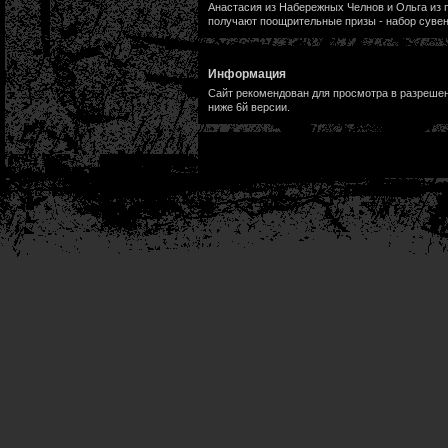
Анастасия из Набережных Челнов и Ольга из п
получают поощрительные призы - набор сувен
Информация
Сайт рекомендован для просмотра в разрешени
ниже 6й версии.