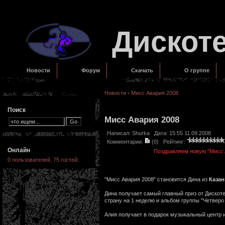
Дискот
Новости
Форум
Скачать
О группе
Новости
-
Мисс Авария 2008
Поиск
Мисс Авария 2008
Написал:
Shurka
Дата: 15:55 11.09.2008
Комментарии:
(0)
Рейтинг:
Онлайн
Поздравляем новую "Мисс А
0 пользователей, 75 гостей
:
"Мисс Авария 2008" становится Дина из
Казан
Дина получает самый главный приз от Дискоте
страну на 1 неделю и альбом группы "Четверо
Алия получает в подарок музыкальный центр 