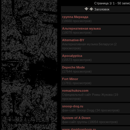
Страница 1/ 1 - 50 запис
Заголовок
группа Мириада
(18660 просмотров)
Альтернативная музыка
(18078 просмотров)
Alternative-BY
Альтернативная музыка Беларуси (2
просмотров)
Apocalyptica
(15573 просмотров)
Depeche Mode
(17644 просмотров)
Fort Minor
(17811 просмотров)
romazhukov.com
Официальный сайт Ромы Жукова (19
просмотров)
snoop-dog.ru
фан-сайт Snoop Dogg (34 просмотров)
System of A Down
фан-сайт группы (18054 просмотров)
www.davidsanborn.ru