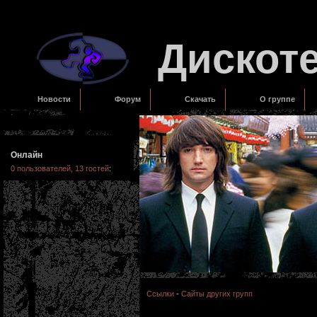
Дискот
Новости
Форум
Скачать
О группе
Онлайн
0 пользователей, 13 гостей
:
Ссылки
-
Сайты других групп