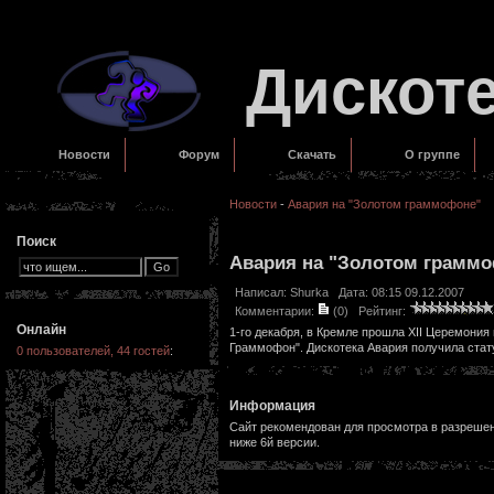
Дискот
Новости
Форум
Скачать
О группе
Новости
-
Авария на "Золотом граммофоне"
Поиск
Авария на "Золотом грамм
Написал:
Shurka
Дата: 08:15 09.12.2007
Комментарии:
(0)
Рейтинг:
Онлайн
1-го декабря, в Кремле прошла XII Церемони
Граммофон". Дискотека Авария получила стат
0 пользователей, 44 гостей
:
Информация
Сайт рекомендован для просмотра в разрешени
ниже 6й версии.