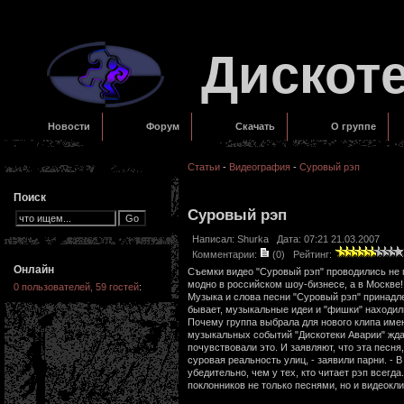
Дискот
Новости
Форум
Скачать
О группе
Статьи
-
Видеография
-
Суровый рэп
Поиск
Суровый рэп
Написал:
Shurka
Дата: 07:21 21.03.2007
Комментарии:
(0)
Рейтинг:
Онлайн
Съемки видео "Суровый рэп" проводились не г
модно в российском шоу-бизнесе, а в Москве
0 пользователей, 59 гостей
:
Музыка и слова песни "Суровый рэп" принадле
бывает, музыкальные идеи и "фишки" находили
Почему группа выбрала для нового клипа имен
музыкальных событий "Дискотеки Аварии" жда
почувствовали это. И заявляют, что эта песня
суровая реальность улиц, - заявили парни. - 
убедительно, чем у тех, кто читает рэп всег
поклонников не только песнями, но и видеокл