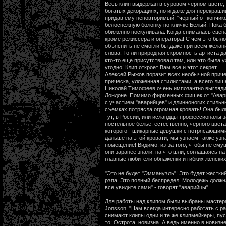
Весь клип выдержан в суровом черном цвете, 
богатых декорациях, но и даже для перекраши
придав ему неповторимый, "черный от кончико
белоснежную болонку по кличке Белый. Пока б
обиженно поскуливала. Когда снималась сцена
кроме режиссера и оператора! С чем это было
объяснить не смогли бы даже при всем желани
слова. То ли природная скромность артиста да
кто-то еще присутствовал там, или это была 
угодно! Клип откроет Вам все и этот секрет.
Алексей Рыжов поразит всех необычной причес
прическа, уложенная стилистами, а всего лиш
Николай Тимофеев очень импозантно выглядит
Лондоне. Помимо фирменных фишек от "Авари
с участием "аварийцев" и длинноногих стиль
съемках потрясла огромная кровать! Она был
тут, в России, или исландцы-профессионалы з
постельное белье, естественно, черного цвет
которого - шикарные девушки с потрясающими
дальше на этой кровати, мы узнаем также узн
помещение! Видимо, из-за того, чтобы не сму
они заранее знали, на что шли, соглашаясь н
главные любители обнаженки и гибких женских
"Это не будет "Эммануэль"! Это будет жестки
рэпа. Это полный беспредел! Молодежь должна
все увидите сами" - говорят "аварийцы".
Для работы над клипом были выбраны мастера
Jonsson. "Нам всегда интересно работать с р
снимают клипы одни и те же клипмейкеры, пус
то: Острота, новизна. А ведь именно в новизн