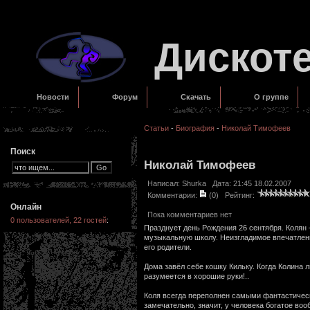
Дискот
Новости
Форум
Скачать
О группе
Статьи
-
Биография
-
Николай Тимофеев
Поиск
Николай Тимофеев
Написал:
Shurka
Дата: 21:45 18.02.2007
Комментарии:
(0)
Рейтинг:
Онлайн
Пока комментариев нет
0 пользователей, 22 гостей
:
Празднует день Рождения 26 сентября. Колян 
музыкальную школу. Неизгладимое впечатлени
его родители.
Дома завёл себе кошку Кильку. Когда Колина 
разумеется в хорошие руки!..
Коля всегда переполнен самыми фантастически
замечательно, значит, у человека богатое воо