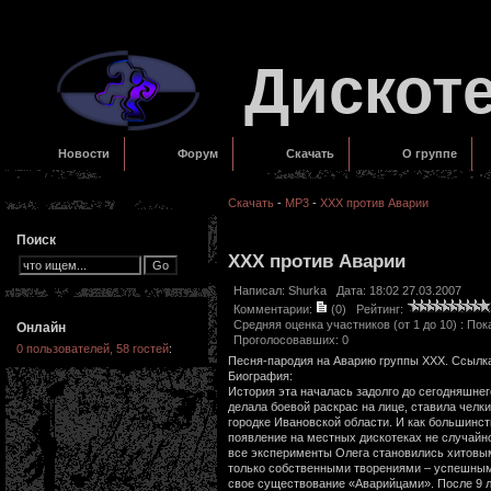
Дискот
Новости
Форум
Скачать
О группе
Скачать
-
MP3
-
XXX против Аварии
Поиск
XXX против Аварии
Написал:
Shurka
Дата: 18:02 27.03.2007
Комментарии:
(0)
Рейтинг:
Средняя оценка участников (от 1 до 10) : П
Онлайн
Проголосовавших: 0
0 пользователей, 58 гостей
:
Песня-пародия на Аварию группы XXX. Ссылка 
Биография:
История эта началась задолго до сегодняшнег
делала боевой раскрас на лице, ставила челк
городке Ивановской области. И как большинст
появление на местных дискотеках не случайн
все эксперименты Олега становились хитовы
только собственными творениями – успешным
свое существование «Аварийцами». После 9 л