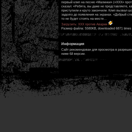
первый клип на песню «Малинки» («ХХХ» прот
сказал: «Ребята, вы даже не представляете, к
приступили и круто закончили. Клип вызвал ш
задолго до появления на экранах. «Добрый сте
то не будет стоять на месте…
Загрузить: XXX против Аварии
Размер файла: 5580KB, downloaded 6871 times
Информация
Сайт рекомендован для просмотра в разрешени
ниже 6й версии.