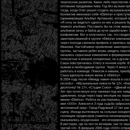
творческом развитии. Каких-либо перспектив 
оптовыми продажами пива. Год без музыки п
тогда, когда Олег решил создать музыкальную 
Коллектив именовал себя «Elektra» и приступ
(аранжировщик Альберт Артемьев), который п
«Я хочу их видеть!» одного из них и решило 
первого альбома. Поставить бы на этом жирну
альбомов пачку и бабла до кучи заработали».
конфликтам. Вот и получилось так, что своди
заинтересованной в группе «Elektra» компани
через полгода сменила профиль и занялась к
Иванова. Настойчивое проявление заинтересо
группы, заставило ребят вновь увидеть персп
начались серьезные изменения в формирован
голосистые и внешне колоритные, но и духо
Саша повстречалась Олегу в ночном клубе. В 
нужная и необходимая группе. Через 5 минут 
работать в команде. Помогли и навыки, прио
Саша вдохнула новую жизнь в «Elektrу».
В 2004 году песня «Между нами» вошла в со
records» - «Музыкальные новости № 12», «Ком
десяточку! № 17», «Студия Союз» - «Двигай п
Хит про пучеглазую козу напевал под нос кажд
удивление, когда через пару месяцев на экр
имени «Elektra». Ребята не растерялись, а по
имя «ХХХ». Алексея в 3 года судьба забросил
автономный округ. Город Радужный 17 лет рас
сцену. Иногда вытягивало на сольные концер
скопищем продюсеров (памятка начинающему м
оказывались неудачными - его игнорировали. 
В ресторан, где он пел по вечерам, как-то заш
третий «Х». В феврале 2006 года «ХХХ» отпр