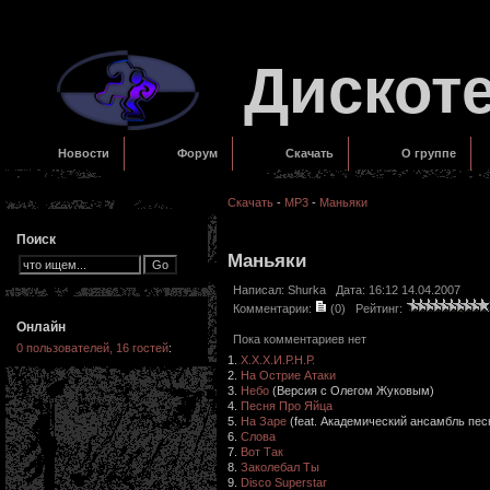
Дискот
Новости
Форум
Скачать
О группе
Скачать
-
MP3
-
Маньяки
Поиск
Маньяки
Написал:
Shurka
Дата: 16:12 14.04.2007
Комментарии:
(0)
Рейтинг:
Онлайн
Пока комментариев нет
0 пользователей, 16 гостей
:
1.
Х.Х.Х.И.Р.Н.Р.
2.
На Острие Атаки
3.
Небо
(Версия с Олегом Жуковым)
4.
Песня Про Яйца
5.
На Заре
(feat. Академический ансамбль пес
6.
Слова
7.
Вот Так
8.
Заколебал Ты
9.
Disco Superstar