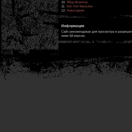
10.
Яйца Всмятку
11.
Хип-Хоп Маньяки
12.
Новогодняя
Информация
Сайт рекомендован для просмотра в разрешени
ниже 6й версии.