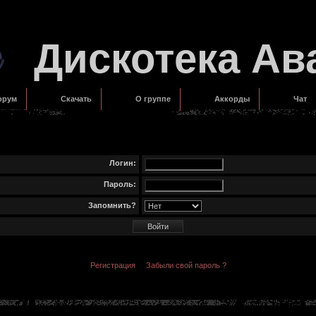
Дискотека Ав
орум
Скачать
О группе
Аккорды
Чат
Логин:
Пароль:
Запомнить?
Регистрация
Забыли свой пароль ?