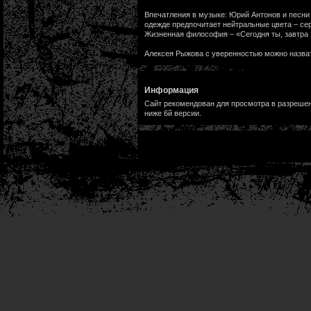
Впечатления в музыке: Юрий Антонов и песни
одежде предпочитает нейтральные цвета – се
Жизненная философия – «Сегодня ты, завтра
Алексея Рыжова с уверенностью можно назва
Информация
Сайт рекомендован для просмотра в разрешени
ниже 6й версии.