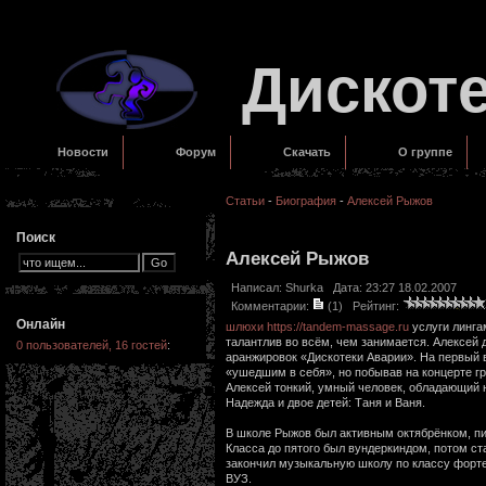
Дискот
Новости
Форум
Скачать
О группе
Статьи
-
Биография
-
Алексей Рыжов
Поиск
Алексей Рыжов
Написал:
Shurka
Дата: 23:27 18.02.2007
Комментарии:
(1)
Рейтинг:
Онлайн
шлюхи
https://tandem-massage.ru
услуги линга
талантлив во всём, чем занимается. Алексей д
0 пользователей, 16 гостей
:
аранжировок «Дискотеки Аварии». На первый 
«ушедшим в себя», но побывав на концерте г
Алексей тонкий, умный человек, обладающий
Надежда и двое детей: Таня и Ваня.
В школе Рыжов был активным октябрёнком, пи
Класса до пятого был вундеркиндом, потом ст
закончил музыкальную школу по классу форте
ВУЗ.