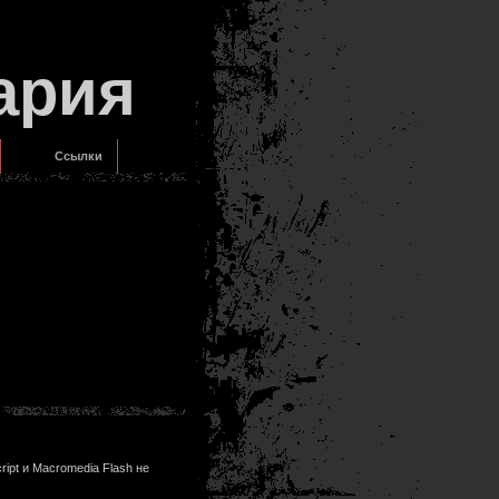
ария
Ссылки
ipt и Macromedia Flash не