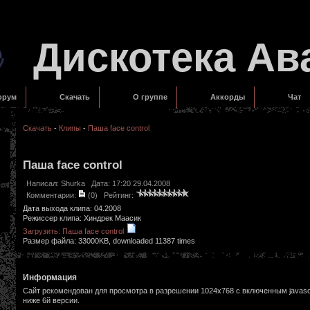
Дискотека Ав
орум
Скачать
О группе
Аккорды
Чат
Скачать
-
Клипы
-
Паша face control
Паша face control
Написал:
Shurka
Дата: 17:20 29.04.2008
Комментарии:
(0)
Рейтинг:
Дата выхода клипа: 04.2008
Режиссер клипа: Хиндрек Маасик
Загрузить: Паша face control
Размер файла: 33000KB, downloaded 11387 times
Информация
Сайт рекомендован для просмотра в разрешении 1024х768 с включенным javascr
ниже 6й версии.