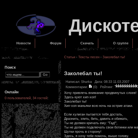
Дискот
Новости
Форум
Скачать
О группе
Статьи
-
Тексты песен
-
Заколебал ты!
Поиск
Заколебал ты!
Написал:
Shurka
Дата: 08:33 11.03.2007
Комментарии:
(0)
Рейтинг:
Онлайн
Хочу привлечь внимание продвинутых слоев!
Здесь куют хип-хоп!
0 пользователей, 34 гостей
:
Заколебал ты!
Хип-хоп маньяки всю ночь на острие атаки.
Если хулиган пытается тебя достать,
Дразнить, злить, бить, давить и обижать,
Ты не должен кричать ему: "Гад!",
Ты не должен подключать свои ботинки или ма
Шутки прочь в сторону!
Здесь, я хочу тебе помочь, выше голову.