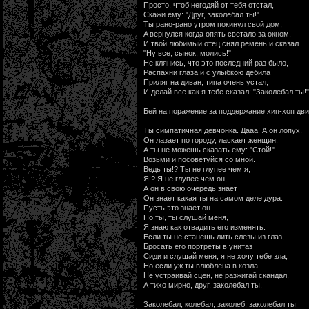
Просто, чтоб негодяй от тебя отстал,
Cкажи ему: "Друг, заколебал ты!"
Ты рано-рано утром покинул свой дом,
A вернулся когда опять светало за окном,
И твой любимый отец снял ремень и сказал
"Ну все, сынок, молись!"
Не клянись, что это последний раз было,
Распахни глаза и с улыбкою дебила
Приляг на диван, типа очень устал,
И делай все как я тебе сказал: "Заколебал ты!"
Бей на поражение за поддержание хип-хоп дв
Ты симпатичная девчонка. Дааа! А он лопух.
Он лазает по городу, ласкает женщин.
А ты не можешь сказать ему: "Стой!"
Возьми и посоветуйся со мной.
Ведь ты!? Ты не глупее чем я,
Я!? Я не глупее чем он,
А он в свою очередь знает
Он знает какая ты на самом деле дура.
Пусть это знает он.
Но ты, ты слушай меня,
Я знаю как отвадить его изменять.
Если ты не станешь лить слезы из глаз,
Бросать его портреты в унитаз
Сиди и слушай меня, я не хочу тебе зла,
Но если уж ты влюблена в козла
Не устраивай сцен, не разжигай скандал,
А тихо мирно, друг, заколебал ты.
Заколебал, колебал, заколеб, заколебал ты