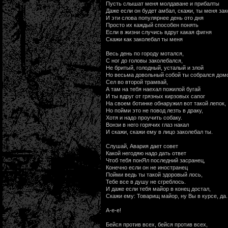
Пусть слышат меня молдаване и прибалты
Даже если он будет амбал, скажи, ты меня зак
И эти слова популярнее день ото дня
Просто их каждый способен понять
Если в жизни случись вдруг какая фигня
Скажи как заколебал ты меня
Весь день по городу мотался,
С ног до головы заколебался,
Не бритый, голодный, усталый и злой
Но весьма довольный собой ты собрался дом
Сел во второй трамвай,
А там на тебя наехал пожилой бугай
И ты вдруг от грязных кирзовых сапог
На своем ботинке обнаружил вот такой лепок,
Но пойми это не повод лезть в драку,
Хотя и надо проучить собаку.
Вонзи в него горячих глаз накал
И скажи, скажи ему в лицо заколебал ты.
Слушай, Авария дает совет
Какой негодяю надо дать ответ
Чтоб тебя понЯл последний засранец,
Конечно если он не иностранец
Пойми ведь ты такой здоровый лось,
Тебе все в душу не сгреблось.
И даже если тебя майор в конец достал,
Скажи ему: Товарищ майор, ну Вы в курсе, да..
А-е-е!
Бейся против всех, бейся против всех,