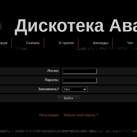
Дискотека Ав
орум
Скачать
О группе
Аккорды
Чат
Логин:
Пароль:
Запомнить?
Регистрация
Забыли свой пароль ?