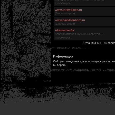
просмотров)
www.throwdown.ru
(0 просмотров)
www.davidsanborn.ru
(1 просмотров)
Alternative-BY
Альтернативная музыка Беларуси (2
просмотров)
Страница 1/ 1 - 50 запис
Информация
Сайт рекомендован для просмотра в разрешени
6й версии.