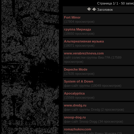
Страница 1/ 1 - 50 запис
Заголовок
Fort Minor
(17804 просмотров)
группа Мириада
(18650 просмотров)
Альтернативная музыка
(18071 просмотров)
www.verabrezhneva.com
сайт солистки группы Виа ГРА (17589
просмотров)
Depeche Mode
(17635 просмотров)
System of A Down
фан-сайт группы (18049 просмотров)
Apocalyptica
(15569 просмотров)
www.dredg.ru
фан-сайт группы Dredg (2 просмотров)
snoop-dog.ru
фан-сайт Snoop Dogg (34 просмотров)
romazhukov.com
Официальный сайт Ромы Жукова (19