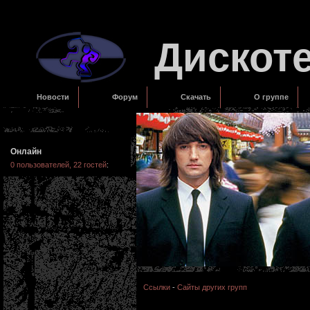
Дискот
Новости
Форум
Скачать
О группе
Онлайн
0 пользователей, 22 гостей
:
Ссылки
-
Сайты других групп