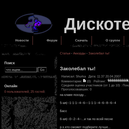
Дискот
Новости
Форум
Скачать
О группе
Статьи
-
Аккорды
-
Заколебал ты!
Поиск
Заколебал ты!
Написал:
Shurka
Дата: 11:37 20.04.2007
Комментарии:
(0)
Рейтинг:
Средняя оценка участников (от 1 до 10) : П
Онлайн
Проголосовавших: 0
0 пользователей, 25 гостей
:
на клаве походу...
5-ая|--1-1-1--4--6---1-1-1--4--6--8--6--4
Басс
6-ая|--0--2--4--...и так по всей песне
p.s.кто сможет подберите лучше...