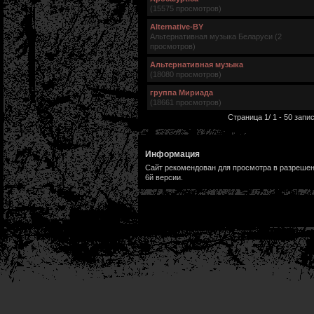
(15575 просмотров)
Alternative-BY
Альтернативная музыка Беларуси (2
просмотров)
Альтернативная музыка
(18080 просмотров)
группа Мириада
(18661 просмотров)
Страница 1/ 1 - 50 запис
Информация
Сайт рекомендован для просмотра в разрешени
6й версии.