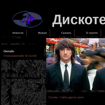
Дискот
Новости
Форум
Скачать
О группе
Онлайн
0 пользователей, 42 гостей
:
Ссылки
-
Сайты других групп